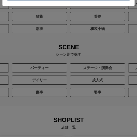
バッグ
シューズ
雑貨
着物
浴衣
和装小物
SCENE
シーン別で探す
パーティー
ステージ・演奏会
デイリー
成人式
慶事
弔事
SHOPLIST
店舗一覧