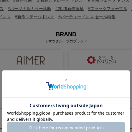
診断®
#骨格診断
＃骨格ストレート ドレス
＃骨格ウェーブ ドレス
ス
#パーソナルカラー診断
#2026新作振袖
#ブラックフォーマル
ドレス
#新作ステージドレス
#パーティードレス セール特集
BRAND
ミマツグループのブランド
ITEM
全てのアイテムから探す
ブラックフォーマル（喪服）
ステージ
ボトムス
アウター