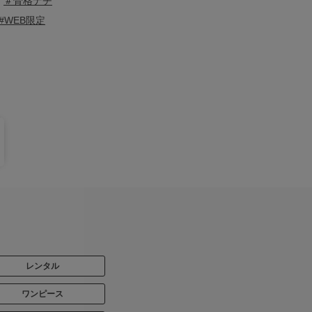
＃骨格ナチ
#WEB限定
レンタル
ワンピース