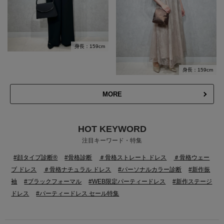
身長：159cm
身長：159cm
MORE
HOT KEYWORD
注目キーワード・特集
#顔タイプ診断®
#骨格診断
＃骨格ストレート ドレス
＃骨格ウェー
ブ ドレス
＃骨格ナチュラル ドレス
#パーソナルカラー診断
#新作振
袖
#ブラックフォーマル
#WEB限定パーティードレス
#新作ステージ
ドレス
#パーティードレス セール特集