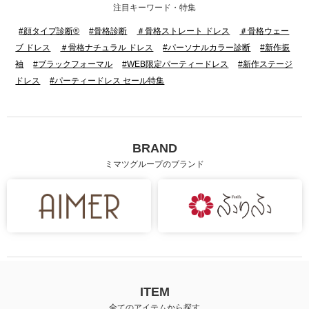
注目キーワード・特集
#顔タイプ診断®
#骨格診断
＃骨格ストレート ドレス
＃骨格ウェー
ブ ドレス
＃骨格ナチュラル ドレス
#パーソナルカラー診断
#新作振
袖
#ブラックフォーマル
#WEB限定パーティードレス
#新作ステージ
ドレス
#パーティードレス セール特集
BRAND
ミマツグループのブランド
ITEM
全てのアイテムから探す