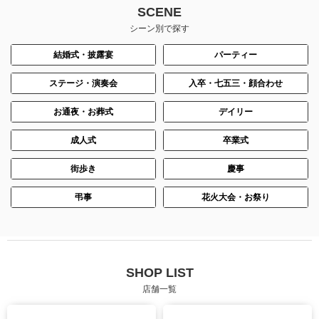
SCENE
シーン別で探す
結婚式・披露宴
パーティー
ステージ・演奏会
入卒・七五三・顔合わせ
お通夜・お葬式
デイリー
成人式
卒業式
街歩き
慶事
弔事
花火大会・お祭り
SHOP LIST
店舗一覧