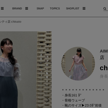
BRAND
SNAP
TOPICS
SHOPLIST
ティ店 chisato
AI
店
ch
身長
＊＊＊＊＊＊＊＊＊＊＊＊＊
・身長161 ㌢
・骨格ウェーブ
・靴のサイズ▶︎23.0㌢前後