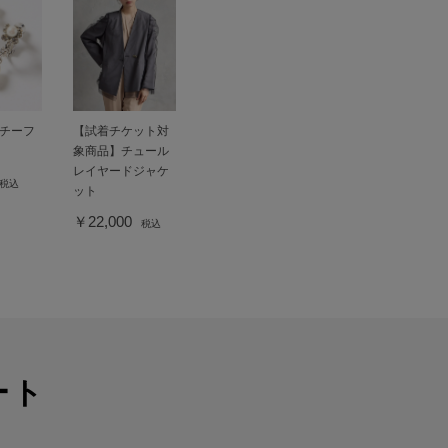
チーフ
【試着チケット対
象商品】チュール
レイヤードジャケ
税込
ット
￥22,000
税込
ート