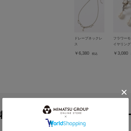
ドレープネックレ
フラワーモ
ス
イヤリング
￥6,380
￥3,080
税込
緒に見られているコーディネ