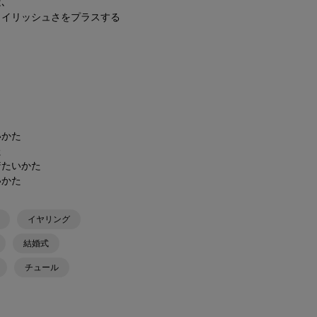
､
タイリッシュさをプラスする
いかた
た
着たいかた
いかた
イヤリング
結婚式
チュール