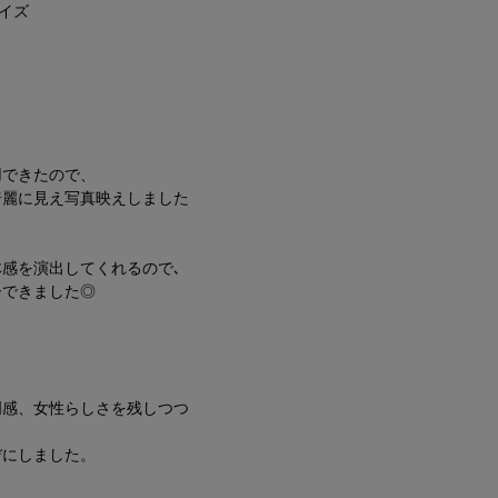
サイズ
用できたので、
綺麗に見え写真映えしました
感を演出してくれるので､
ーできました◎
明感、女性らしさを残しつつ
デにしました。