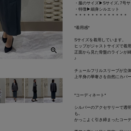
・服のサイズ▶︎Sサイズ､7号
・特徴▶︎細身シルエット
＊＊＊＊＊＊＊＊＊＊＊＊＊
*着用感*
Sサイズを着用しています。
ヒップがジャストサイズで着
正面から見た骨盤のラインが
♪
チュールフリルスリーブが立体
上半身の華奢さを自然にカバ
*コーディネート*
シルバーのアクセサリーで透
も､
かっこよく引き締まったコー