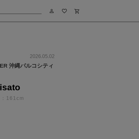
person_outline
favorite_border
shopping_cart
2026.05.02
MER 沖縄パルコシティ
isato
：161cm