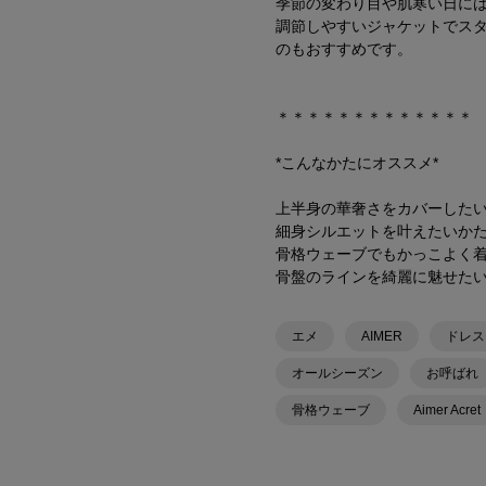
季節の変わり目や肌寒い日には
調節しやすいジャケットでス
のもおすすめです。
＊＊＊＊＊＊＊＊＊＊＊＊＊
*こんなかたにオススメ*
上半身の華奢さをカバーした
細身シルエットを叶えたいか
骨格ウェーブでもかっこよく
骨盤のラインを綺麗に魅せた
エメ
AIMER
ドレス
オールシーズン
お呼ばれ
骨格ウェーブ
Aimer Acret