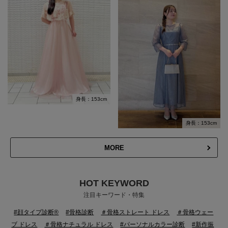
身長：153cm
身長：153cm
MORE
HOT KEYWORD
注目キーワード・特集
#顔タイプ診断®
#骨格診断
＃骨格ストレート ドレス
＃骨格ウェー
ブ ドレス
＃骨格ナチュラル ドレス
#パーソナルカラー診断
#新作振