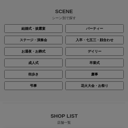
SCENE
シーン別で探す
結婚式・披露宴
パーティー
ステージ・演奏会
入卒・七五三・顔合わせ
お通夜・お葬式
デイリー
成人式
卒業式
街歩き
慶事
弔事
花火大会・お祭り
SHOP LIST
店舗一覧