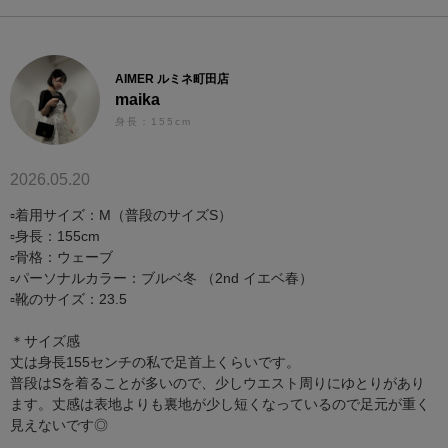
AIMER ルミネ町田店
maika
身長：155cm
2026.05.20
▫︎着用サイズ：M（普段のサイズS）
▫︎身長：155cm
▫︎骨格：ウェーブ
▫︎パーソナルカラー：ブルベ冬 （2nd イエベ春）
▫︎靴のサイズ：23.5
＊サイズ感
丈は身長155センチの私で足首上くらいです。
普段はSを着ることが多いので、少しウエスト周りにゆとりがあり
ます。丈感は表地よりも裏地が少し短くなっているので足元が重く
見えないです◎