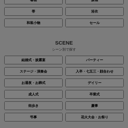
着物
振袖
帯
浴衣
和装小物
セール
SCENE
シーン別で探す
結婚式・披露宴
パーティー
ステージ・演奏会
入卒・七五三・顔合わせ
お通夜・お葬式
デイリー
成人式
卒業式
街歩き
慶事
弔事
花火大会・お祭り