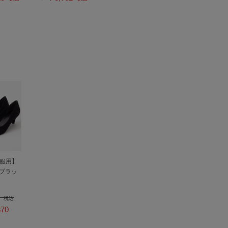
服用】
ルブラッ
0
税込
70