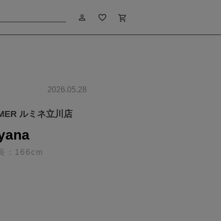
person_outline
favorite_border
shopping_cart
2026.05.28
IMER ルミネ立川店
yana
長：166cm