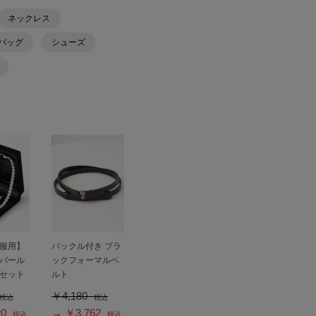
ネックレス
バッグ
シューズ
服用】
バックル付き ブラ
パール
ックフォーマルベ
セット
ルト
￥4,180
税込
税込
20
→ ￥3,762
税込
税込