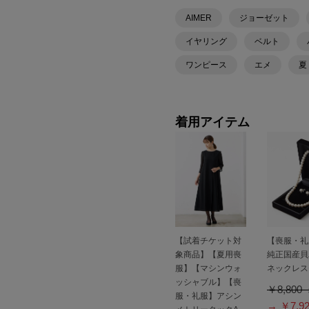
AIMER
ジョーゼット
イヤリング
ベルト
ワンピース
エメ
夏
着用アイテム
【試着チケット対
【喪服・礼
象商品】【夏用喪
純正国産貝
服】【マシンウォ
ネックレス
ッシャブル】【喪
￥8,800
服・礼服】アシン
→ ￥7,9