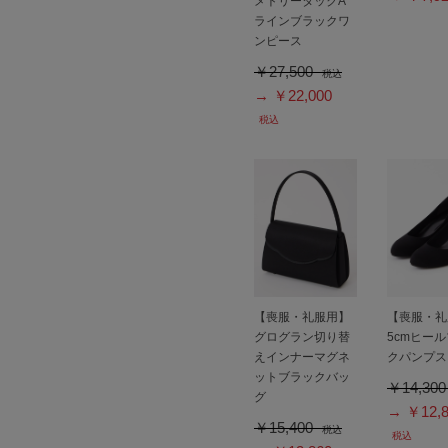
メトリータックA
ラインブラックワ
ンピース
￥27,500
税込
→ ￥22,000
税込
【喪服・礼服用】
【喪服・礼
グログラン切り替
5cmヒー
えインナーマグネ
クパンプス
ットブラックバッ
￥14,30
グ
→ ￥12,8
￥15,400
税込
税込