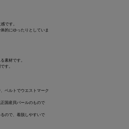
丈感です。
全体的にゆったりとしていま
れる素材です。
利です。
で、ベルトでウエストマーク
純正国産貝パールのもので
いるので、着脱しやすいで