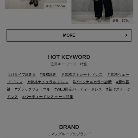
身長：155cm
身長：155cm
MORE
HOT KEYWORD
注目キーワード・特集
#顔タイプ診断®
#骨格診断
＃骨格ストレート ドレス
＃骨格ウェー
ブ ドレス
＃骨格ナチュラル ドレス
#パーソナルカラー診断
#新作振
袖
#ブラックフォーマル
#WEB限定パーティードレス
#新作ステージ
ドレス
#パーティードレス セール特集
BRAND
ミマツグループのブランド