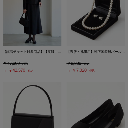
【試着チケット対象商品】【喪服・礼服】ロング丈ブラックフォーマルアンサンブル（サテン切り替えジャケット・ロング丈スカート前開きワンピース）
【喪服・礼服用】純正国産貝パールネックレスセット
￥47,300
￥8,800
税込
税込
→ ￥42,570
→ ￥7,920
税込
税込