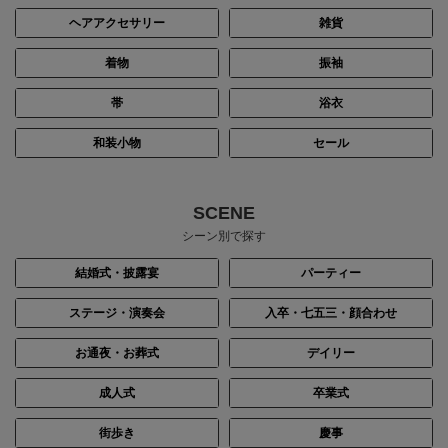
ヘアアクセサリー
雑貨
着物
振袖
帯
浴衣
和装小物
セール
SCENE
シーン別で探す
結婚式・披露宴
パーティー
ステージ・演奏会
入卒・七五三・顔合わせ
お通夜・お葬式
デイリー
成人式
卒業式
街歩き
慶事