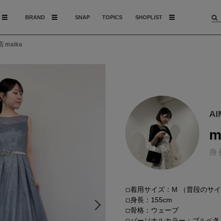
BRAND
SNAP
TOPICS
SHOPLIST
 maika
A
m
身
◽︎着用サイズ：M （普段のサ
◽︎身長：155cm
◽︎骨格：ウェーブ
◽︎パーソナルカラー：ブルベ冬 