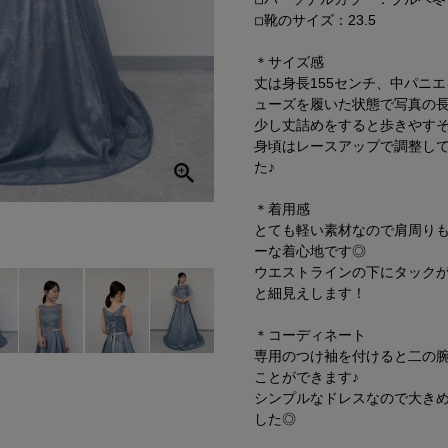
◽︎靴のサイズ：23.5
＊サイズ感
丈は身長155センチ、中パニ
ューズを履いた状態で写真の
少し丈詰めをすると歩きやす
身頃はレースアップで調整し
た♪
＊着用感
とても軽い素材なので肩周り
ーな着心地です◎
ウエストラインの下にタック
と細見えします！
＊コーディネート
専用のつけ袖を付けると二の
ことができます♪
シンプルなドレスなので大き
した◎