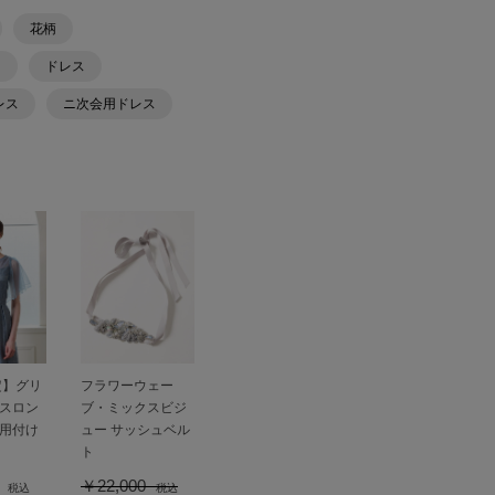
花柄
ン
ドレス
レス
ニ次会用ドレス
定】グリ
フラワーウェー
スロン
ブ・ミックスビジ
用付け
ュー サッシュベル
ト
0
￥22,000
税込
税込