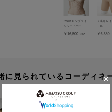
2WAYロングライ
＜楽キレイ
ンシェイパー
ドル
￥16,500
￥6,380
税込
緒に見られているコーディネ