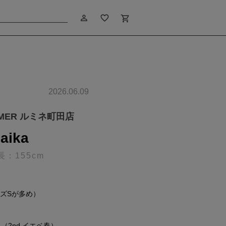
person_outline
favorite_border
shopping_cart
2026.06.09
IMER ルミネ町田店
aika
長：155cm
イズSが多め）
（2nd イエベ春）