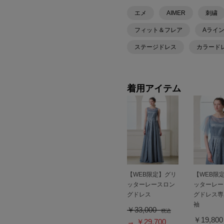
エメ
AIMER
刺繍
フィット＆フレア
Aライ
ステージドレス
カラード
着用アイテム
【WEB限定】グリ
【WEB限
ッターレースロン
ッターレー
グドレス
グドレス専
袖
￥33,000
税込
￥19,80
→ ￥29,700