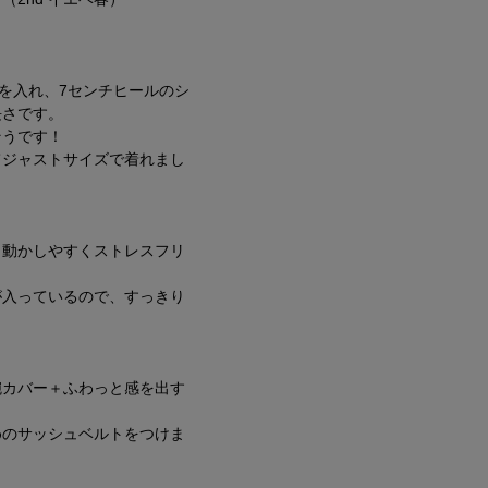
エを入れ、7センチヒールのシ
長さです。
そうです！
てジャストサイズで着れまし
も動かしやすくストレスフリ
が入っているので、すっきり
腕カバー＋ふわっと感を出す
めのサッシュベルトをつけま