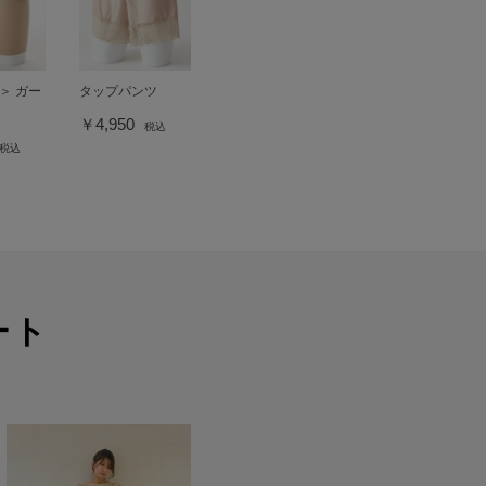
＞ ガー
タップパンツ
￥4,950
税込
税込
ート