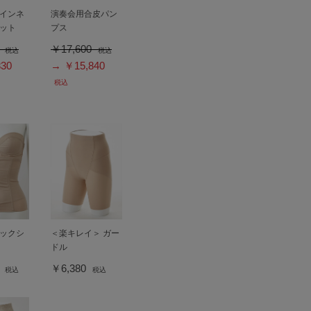
インネ
演奏会用合皮パン
ット
プス
0
￥17,600
税込
税込
30
→ ￥15,840
税込
ックシ
＜楽キレイ＞ ガー
ドル
0
￥6,380
税込
税込