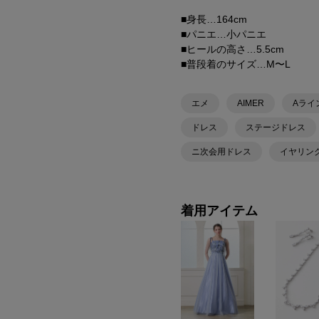
■身長…164cm
■パニエ…小パニエ
■ヒールの高さ…5.5cm
■普段着のサイズ…M〜L
エメ
AIMER
Aライ
ドレス
ステージドレス
ニ次会用ドレス
イヤリン
着用アイテム