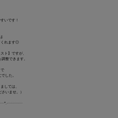
やすいです！
、
は
てくれます◎
ャスト】ですが、
を調整できます。
りで
丈でした。
きましては、
ださいませ。）
┈┈*.·┈┈┈┈