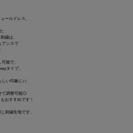
チュールドレス。
れた
ー刺繍は、
ュアンスで
◎
し可能で、
ayタイプ。
らしい印象に♪）
せて調整可能◎
にもおすすめです！
9）と同じ刺繍生地です。