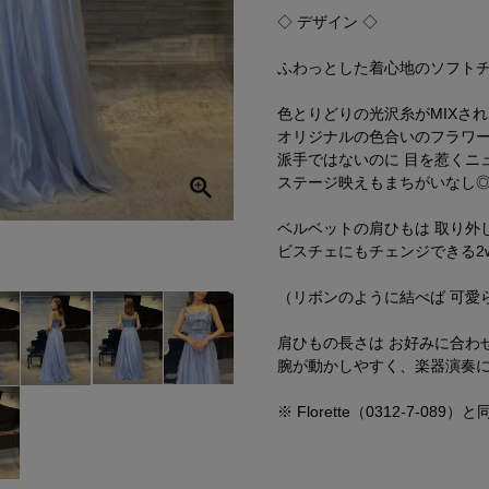
◇ デザイン ◇
ふわっとした着心地のソフト
色とりどりの光沢糸がMIXさ
オリジナルの色合いのフラワ
派手ではないのに 目を惹くニ
ステージ映えもまちがいなし
ベルベットの肩ひもは 取り外
ビスチェにもチェンジできる2w
（リボンのように結べば 可愛
肩ひもの長さは お好みに合わ
腕が動かしやすく、楽器演奏
※ Florette（0312-7-08