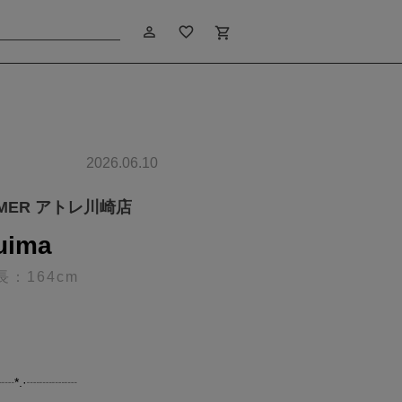
person_outline
favorite_border
shopping_cart
2026.06.10
IMER アトレ川崎店
uima
長：164cm
┈┈*.·┈┈┈┈