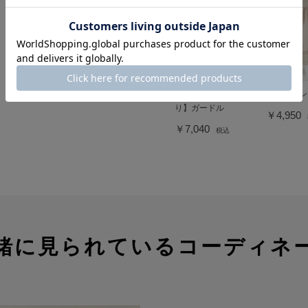
【清涼】【汗取
タップパン
り】ガードル
￥4,950
￥7,040
税込
緒に見られているコーディネ