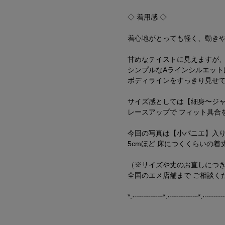
◇ 着用感 ◇
着心地がとっても軽く、動き
甘めなテイストに見えますが
シンプルなAラインシルエット
ボディラインをすっきり見せ
サイズ感としては【細身〜ジ
レースアップで フィット具合
今回の写真は【小パニエ】入
5cmほど 床につくくらいの着
（※サイズや丈のお直しにつ
全国のエメ店舗まで ご相談く
*.·┈┈┈┈*.·┈┈┈┈*.·┈┈