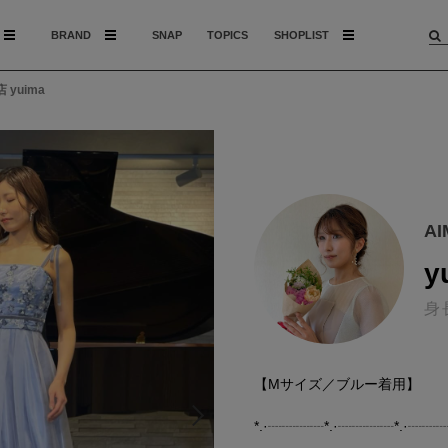
BRAND
SNAP
TOPICS
SHOPLIST
 yuima
A
y
身
【Mサイズ／ブルー着用】
*.·┈┈┈┈*.·┈┈┈┈*.·┈┈