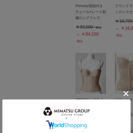
Primula/肩紐付き
ラウンドラ
チュール×レース刺
ックレスセ
繡ロングドレス
￥18,70
￥93,500
→ ￥16,8
税込
→ ￥84,150
税込
税込
2WAYロングライ
フロントホ
ンシェイパー
ェイパー
￥16,500
￥14,85
税込