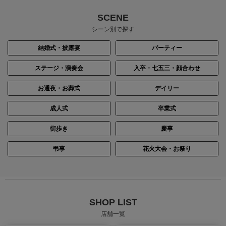
SCENE
シーン別で探す
結婚式・披露宴
パーティー
ステージ・演奏会
入卒・七五三・顔合わせ
お通夜・お葬式
デイリー
成人式
卒業式
街歩き
慶事
弔事
花火大会・お祭り
SHOP LIST
店舗一覧