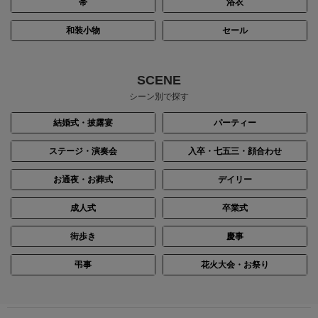
帯
浴衣
和装小物
セール
SCENE
シーン別で探す
結婚式・披露宴
パーティー
ステージ・演奏会
入卒・七五三・顔合わせ
お通夜・お葬式
デイリー
成人式
卒業式
街歩き
慶事
弔事
花火大会・お祭り