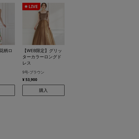
LIVE
】花柄ロ
【WEB限定】グリッ
ターカラーロングド
レス
9号-ブラウン
¥ 53,900
購入