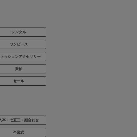
レンタル
ワンピース
ファッションアクセサリー
振袖
セール
入卒・七五三・顔合わせ
卒業式