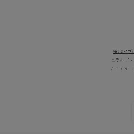
#顔タイプ
ュラル ドレ
パーティー