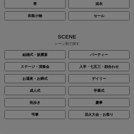
帯
浴衣
和装小物
セール
SCENE
シーン別で探す
結婚式・披露宴
パーティー
ステージ・演奏会
入卒・七五三・顔合わせ
お通夜・お葬式
デイリー
成人式
卒業式
街歩き
慶事
弔事
花火大会・お祭り