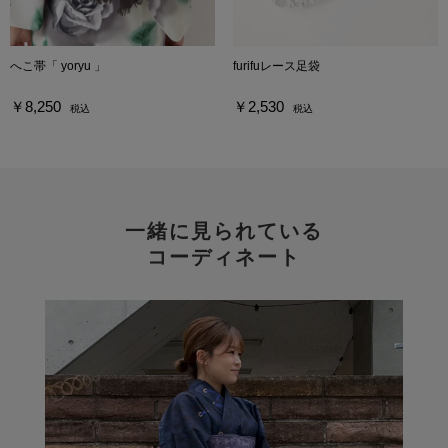
へこ帯「 yoryu 」
furifuレース足袋
￥8,250
￥2,530
税込
税込
一緒に見られている
コーディネート