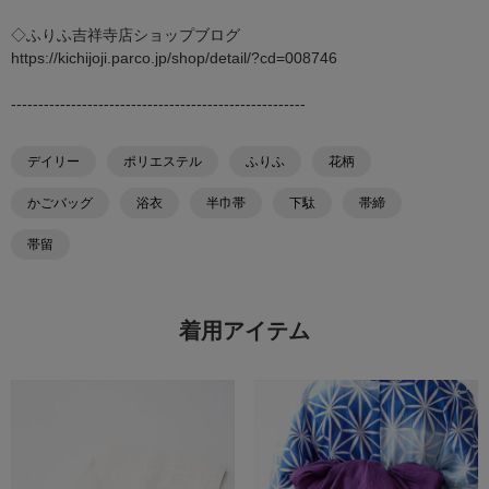
◇ふりふ吉祥寺店ショップブログ
https://kichijoji.parco.jp/shop/detail/?cd=008746
------------------------------------------------------
デイリー
ポリエステル
ふりふ
花柄
かごバッグ
浴衣
半巾帯
下駄
帯締
帯留
着用アイテム