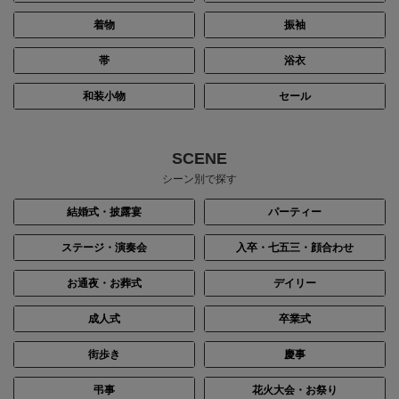
着物
振袖
帯
浴衣
和装小物
セール
SCENE
シーン別で探す
結婚式・披露宴
パーティー
ステージ・演奏会
入卒・七五三・顔合わせ
お通夜・お葬式
デイリー
成人式
卒業式
街歩き
慶事
弔事
花火大会・お祭り