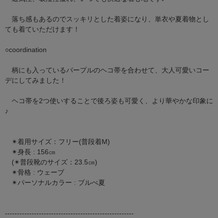
落ち感もあるのでスッキリとした着姿になり、単衣や夏着物とし
ても着ていただけます！
○coordination
柄にも入っているパープルのヘコ帯を合わせて、大人可愛いコー
デにしてみました！
ヘコ帯を2つ使いすることで後ろ姿も可愛く、より華やかな印象に
♪
✴︎着用サイズ：フリー(普段着M)
✴︎身長 : 156㎝
(✴︎普段靴のサイズ：23.5㎝)
✴︎骨格 : ウェーブ
✴︎パーソナルカラー : ブルべ夏
-----------------------------------------------------