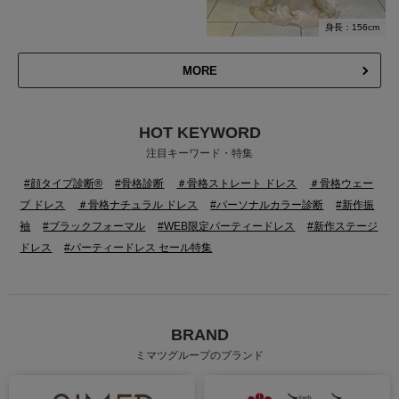
身長：156cm
MORE
HOT KEYWORD
注目キーワード・特集
#顔タイプ診断®
#骨格診断
＃骨格ストレート ドレス
＃骨格ウェー
ブ ドレス
＃骨格ナチュラル ドレス
#パーソナルカラー診断
#新作振
袖
#ブラックフォーマル
#WEB限定パーティードレス
#新作ステージ
ドレス
#パーティードレス セール特集
BRAND
ミマツグループのブランド