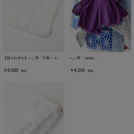
【残りわずか】へこ帯「千鳥ヘコ」
へこ帯「 yoryu 」
￥8,580
￥8,250
税込
税込