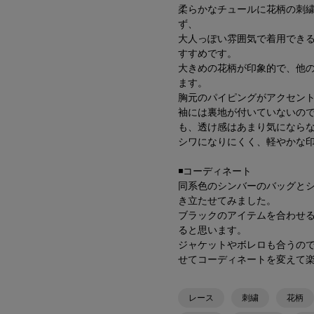
柔らかなチュールに花柄の刺
ず、
大人っぽい雰囲気で着用でき
すすめです。
大きめの花柄が印象的で、他
ます。
胸元のパイピングがアクセン
袖には裏地が付いていないの
も、透け感はあまり気になら
シワになりにくく、軽やかな
◾️コーディネート
同系色のシンバーのバッグと
き立たせてみました。
ブラックのアイテムを合わせ
ると思います。
ジャケットやボレロも合うの
せてコーディネートを変えて
レース
刺繍
花柄