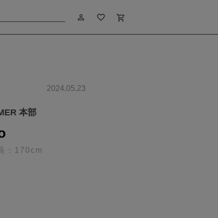
person_outline
favorite_border
shopping_cart
2024.05.23
IMER 本部
o
長：170cm