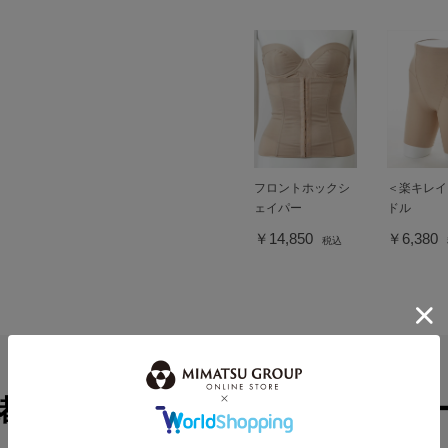
フロントホックシ
＜楽キレイ
ェイパー
ドル
￥14,850
￥6,380
税込
緒に見られているコーディネ