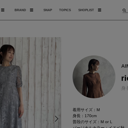
BRAND
SNAP
TOPICS
SHOPLIST
A
ri
身
着用サイズ：M
身長：170cm
普段のサイズ：M or L
パーソナルカラー：イエベ秋