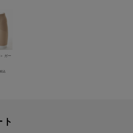
＞ ガー
税込
ート