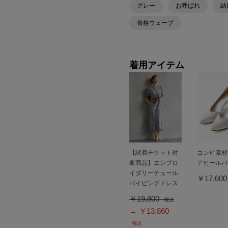
グレー
お呼ばれ
結
骨格ウェーブ
着用アイテム
【試着チケット対
コンビ素材
象商品】エンブロ
アヒールパ
イダリーチュール
￥17,60
パイピングドレス
￥19,800
税込
→ ￥13,860
税込