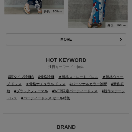
身長：168cm
身長：168cm
MORE
HOT KEYWORD
注目キーワード・特集
#顔タイプ診断®
#骨格診断
＃骨格ストレート ドレス
＃骨格ウェー
ブ ドレス
＃骨格ナチュラル ドレス
#パーソナルカラー診断
#新作振
袖
#ブラックフォーマル
#WEB限定パーティードレス
#新作ステージ
ドレス
#パーティードレス セール特集
BRAND