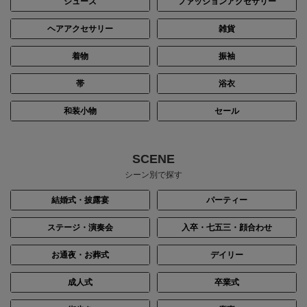
シューズ
ファッションアクセサリー
ヘアアクセサリー
雑貨
着物
振袖
帯
浴衣
和装小物
セール
SCENE
シーン別で探す
結婚式・披露宴
パーティー
ステージ・演奏会
入卒・七五三・顔合わせ
お通夜・お葬式
デイリー
成人式
卒業式