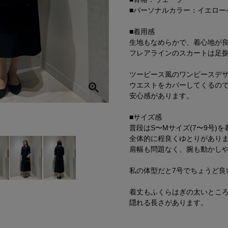
■パーソナルカラー：イエロー
■着用感
生地もなめらかで、着心地が
フレアラインのスカートは足
ツーピース風のワンピースデ
ウエストをカバーしてくるの
安心感があります。
■サイズ感
普段はS〜Mサイズ(7〜9号)
全体的に程良くゆとりがあり
肩幅も問題なく、腕も動かし
私の体型だと7号でちょうど良
着丈もふくらはぎの太いとこ
隠れる長さがあります。