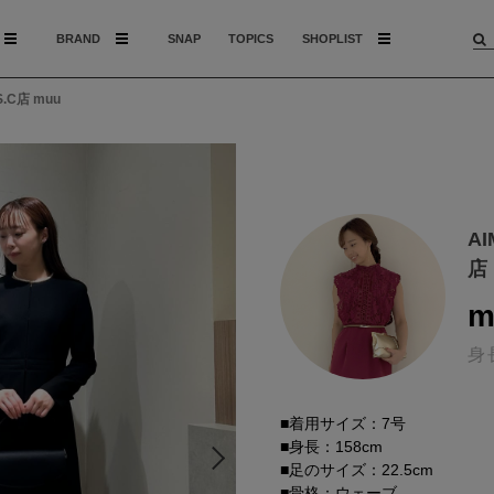
BRAND
SNAP
TOPICS
SHOPLIST
.C店 muu
A
店
m
身
■着用サイズ：7号
■身長：158cm
■足のサイズ：22.5cm
■骨格：ウェーブ