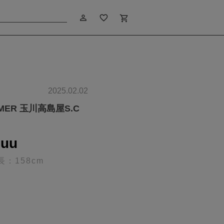
person_outline
favorite_border
shopping_cart
2025.02.02
IMER 玉川高島屋S.C
uu
長：158cm