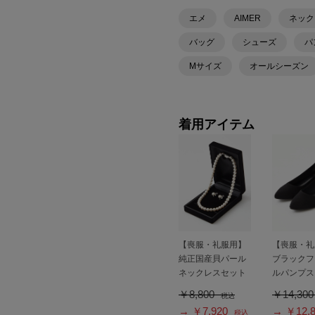
エメ
AIMER
ネック
バッグ
シューズ
パ
Mサイズ
オールシーズン
着用アイテム
【喪服・礼服用】
【喪服・礼
純正国産貝パール
ブラックフ
ネックレスセット
ルパンプス
￥8,800
￥14,30
税込
→ ￥7,920
→ ￥12,8
税込