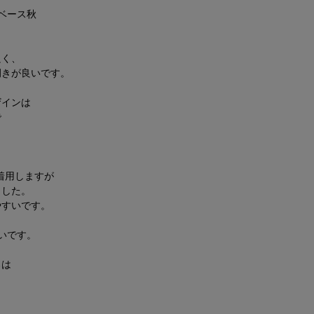
ベース秋
良く、
捌きが良いです。
ザインは
で
を着用しますが
ました。
やすいです。
いです。
ろは