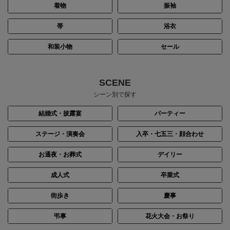
着物
振袖
帯
浴衣
和装小物
セール
SCENE
シーン別で探す
結婚式・披露宴
パーティー
ステージ・演奏会
入卒・七五三・顔合わせ
お通夜・お葬式
デイリー
成人式
卒業式
街歩き
慶事
弔事
花火大会・お祭り