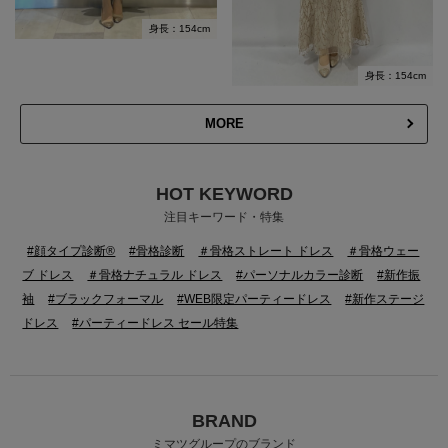
身長：154cm
身長：154cm
MORE
HOT KEYWORD
注目キーワード・特集
#顔タイプ診断®
#骨格診断
＃骨格ストレート ドレス
＃骨格ウェー
ブ ドレス
＃骨格ナチュラル ドレス
#パーソナルカラー診断
#新作振
袖
#ブラックフォーマル
#WEB限定パーティードレス
#新作ステージ
ドレス
#パーティードレス セール特集
BRAND
ミマツグループのブランド