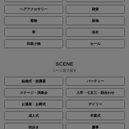
ヘアアクセサリー
雑貨
着物
振袖
帯
浴衣
和装小物
セール
SCENE
シーン別で探す
結婚式・披露宴
パーティー
ステージ・演奏会
入卒・七五三・顔合わせ
お通夜・お葬式
デイリー
成人式
卒業式
街歩き
慶事