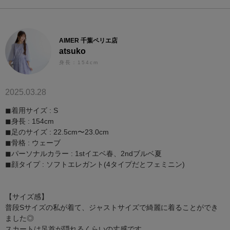
AIMER 千葉ペリエ店
atsuko
身長：154cm
2025.03.28
◼︎着用サイズ : S
◼︎身長 : 154cm
◼︎足のサイズ : 22.5cm〜23.0cm
◼︎骨格 : ウェーブ
◼︎パーソナルカラー : 1stイエベ春、2ndブルベ夏
◼︎顔タイプ : ソフトエレガント(4タイプだとフェミニン)
【サイズ感】
普段Sサイズの私が着て、ジャストサイズで綺麗に着ることができ
ました◎
スカートは足首が隠れるくらいの丈感です。