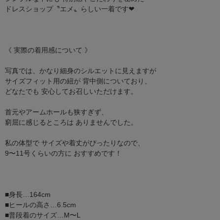
ドレスショップ〝エメ〟らしい一着です❤︎
《 実際の着用感について 》
写真では、かなり細身のシルエットに見えますが
サイズフィット用の紐が 背中側についており、
どなたでも 安心してお召しいただけます。
首元やアームホールも狭すぎず、
窮屈に感じるところは ありませんでした。
私の体型で サイズや着丈がぴったりなので、
9〜11号くらいの方に おすすめです！
■身長…164cm
■ヒールの高さ…6.5cm
■普段着のサイズ…M〜L