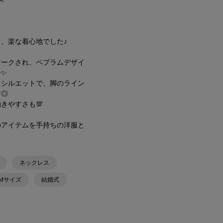
、楽な着心地でした♪
マークされ、ペプラムデザイ
ー✨
ドシルエットで、脚のライン
す◎
きやすさも💯
のアイテムを手持ちの洋服と
ネックレス
Mサイズ
結婚式