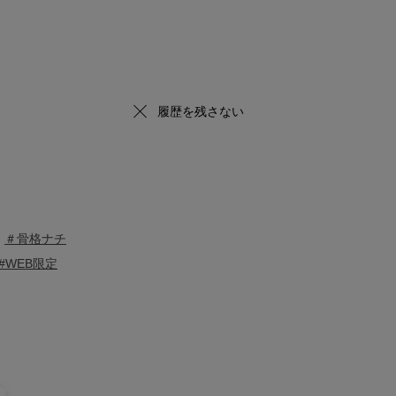
履歴を残さない
＃骨格ナチ
#WEB限定