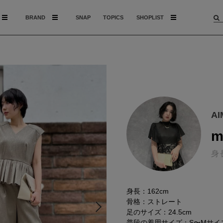
BRAND
SNAP
TOPICS
SHOPLIST
A
m
身
身長：162cm
骨格：ストレート
足のサイズ：24.5cm
普段の着用サイズ：S〜Mサイ