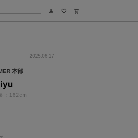
person_outline
favorite_border
shopping_cart
2025.06.17
IMER 本部
iyu
長：162cm
ズ