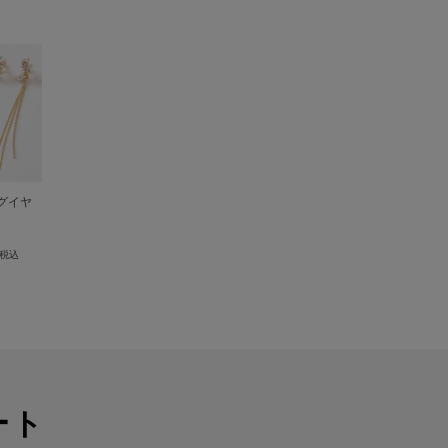
ングイヤ
税込
ート