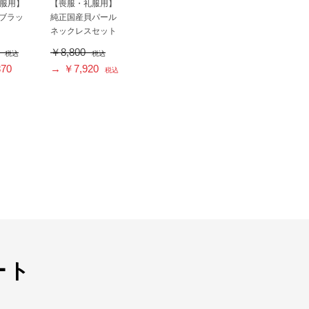
服用】
【喪服・礼服用】
ルブラッ
純正国産貝パール
ネックレスセット
0
￥8,800
税込
税込
70
→ ￥7,920
税込
ート