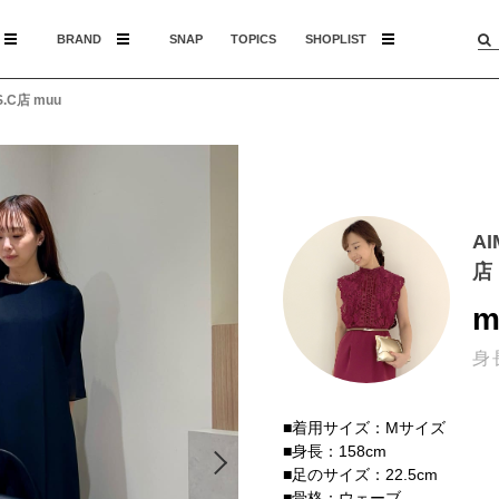
BRAND
SNAP
TOPICS
SHOPLIST
.C店 muu
A
店
m
身
■着用サイズ：Mサイズ
■身長：158cm
■足のサイズ：22.5cm
■骨格：ウェーブ