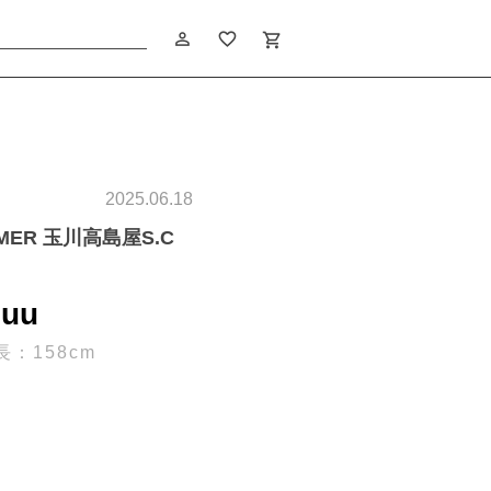
person_outline
favorite_border
shopping_cart
2025.06.18
IMER 玉川高島屋S.C
uu
長：158cm