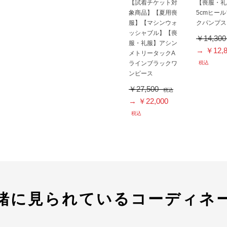
【試着チケット対
【喪服・礼
象商品】【夏用喪
5cmヒー
服】【マシンウォ
クパンプス
ッシャブル】【喪
￥14,30
服・礼服】アシン
→ ￥12,8
メトリータックA
ラインブラックワ
税込
ンピース
￥27,500
税込
→ ￥22,000
税込
緒に見られているコーディネ