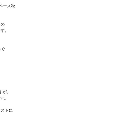
ベース秋
期の
です。
、
ので
すが、
ます。
エストに