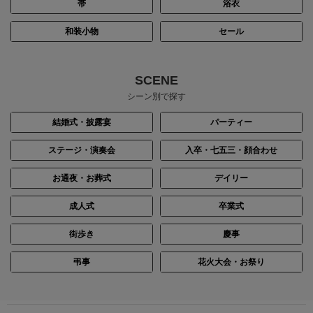
帯
浴衣
和装小物
セール
SCENE
シーン別で探す
結婚式・披露宴
パーティー
ステージ・演奏会
入卒・七五三・顔合わせ
お通夜・お葬式
デイリー
成人式
卒業式
街歩き
慶事
弔事
花火大会・お祭り