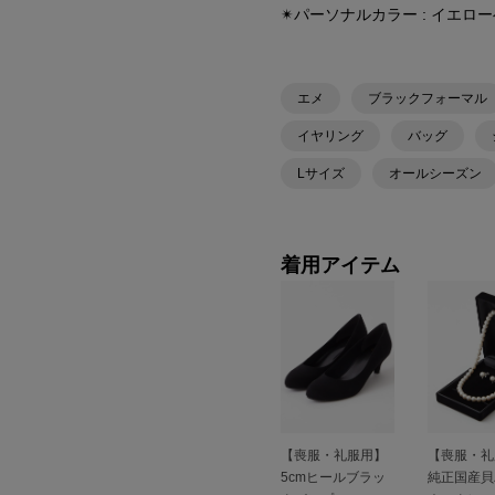
✴︎パーソナルカラー : イエロ
エメ
ブラックフォーマル
イヤリング
バッグ
Lサイズ
オールシーズン
着用アイテム
【喪服・礼服用】
【喪服・礼
5cmヒールブラッ
純正国産貝