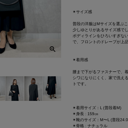
✴︎サイズ感
普段の洋服はMサイズを選ぶ
少しゆとりがあるサイズ感で
ボディラインをひろいすぎな
で、フロントのドレープが上
✴︎着用感
腰まで下がるファスナーで、
シワになりにくく、家で洗え
トです。
✴︎着用サイズ：L (普段着M)
✴︎身長 : 159㎝
✴︎靴のサイズ：M〜L (普段24.0
✴︎骨格 : ナチュラル