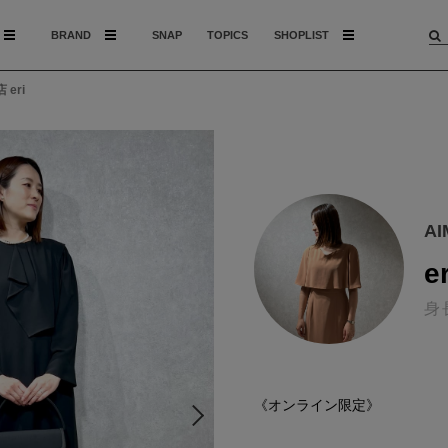
BRAND
SNAP
TOPICS
SHOPLIST
 eri
A
er
身
《オンライン限定》