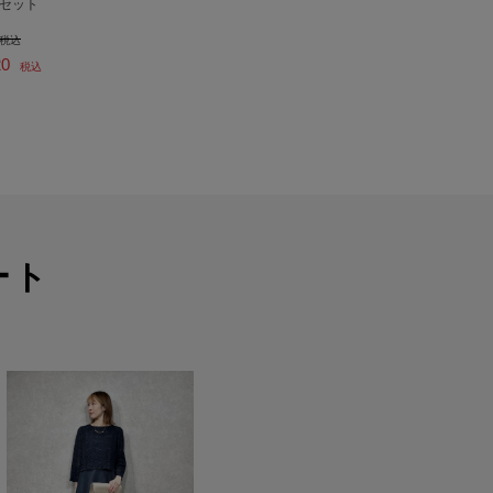
セット
税込
20
税込
ート