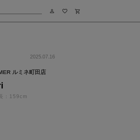
person_outline
favorite_border
shopping_cart
2025.07.16
IMER ルミネ町田店
i
長：159cm