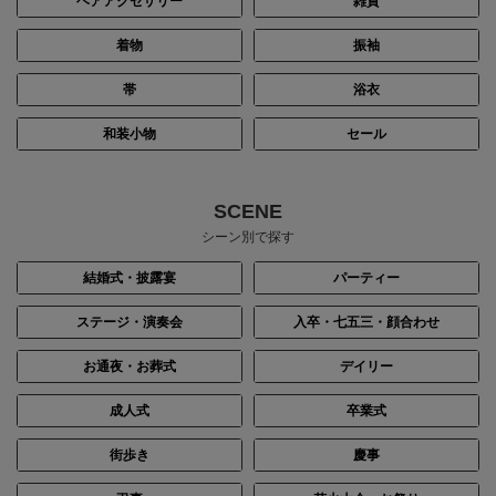
ヘアアクセサリー
雑貨
着物
振袖
帯
浴衣
和装小物
セール
SCENE
シーン別で探す
結婚式・披露宴
パーティー
ステージ・演奏会
入卒・七五三・顔合わせ
お通夜・お葬式
デイリー
成人式
卒業式
街歩き
慶事