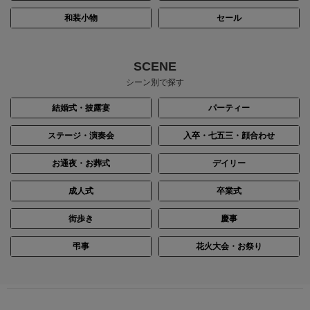
和装小物
セール
SCENE
シーン別で探す
結婚式・披露宴
パーティー
ステージ・演奏会
入卒・七五三・顔合わせ
お通夜・お葬式
デイリー
成人式
卒業式
街歩き
慶事
弔事
花火大会・お祭り