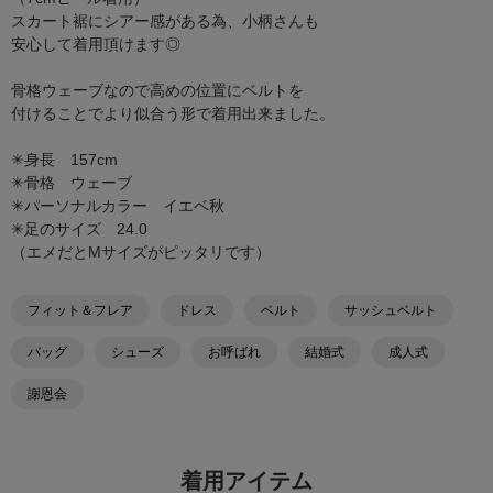
スカート裾にシアー感がある為、小柄さんも
安心して着用頂けます◎
骨格ウェーブなので高めの位置にベルトを
付けることでより似合う形で着用出来ました。
✳︎身長 157cm
✳︎骨格 ウェーブ
✳︎パーソナルカラー イエベ秋
✳︎足のサイズ 24.0
（エメだとMサイズがピッタリです）
フィット＆フレア
ドレス
ベルト
サッシュベルト
バッグ
シューズ
お呼ばれ
結婚式
成人式
謝恩会
着用アイテム