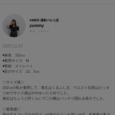
AIMER 浦和パルコ店
yummy
身長：152cm
2025.11.07
◾️身長 152㎝
◾️着用サイズ M
◾️骨格 ストレート
◾️足のサイズ 22、5㎝
◇サイズ感◇
152㎝の私が着用して、着丈はくるぶし丈、ウエスト位置はピッタ
リめでサイズ感はややゆったりめでした。
袖丈はちょうど肘くらいで二の腕はバッチリ隠れる長さでした。
◇着用感◇
長め丈＆フレアのデザインが体のラインを気にせず、低身長の私で