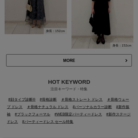
身長：152cm
身長：152cm
MORE
HOT KEYWORD
注目キーワード・特集
#顔タイプ診断®
#骨格診断
＃骨格ストレート ドレス
＃骨格ウェー
ブ ドレス
＃骨格ナチュラル ドレス
#パーソナルカラー診断
#新作振
袖
#ブラックフォーマル
#WEB限定パーティードレス
#新作ステージ
ドレス
#パーティードレス セール特集