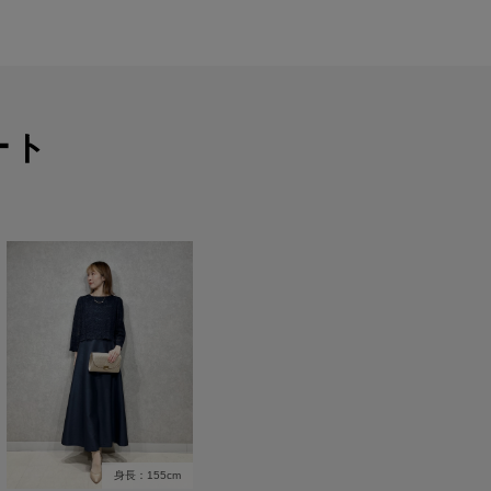
ート
身長：155cm