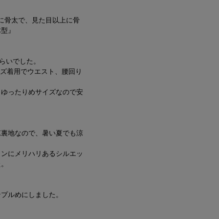
上に骨太で、見た目以上に骨
体型』
くらいでした。
イズ着用でウエスト、腰回り
＆ゆったりめサイズなので安
涼裏地なので、暑い夏でも涼
インにメリハリあるシルエッ
た。
ンプルめにしました。