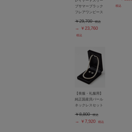
レイヤードスリー
ブサマーブラック
税込
フレアワンピース
￥29,700
税込
→ ￥23,760
税込
【喪服・礼服用】
純正国産貝パール
ネックレスセット
￥8,800
税込
→ ￥7,920
税込