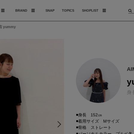
BRAND
SNAP
TOPICS
SHOPLIST
 yummy
A
y
身
◾️身長 152㎝
◾️着用サイズ Mサイズ
◾️骨格 ストレート
◾️パーソナルカラー ブルベ冬