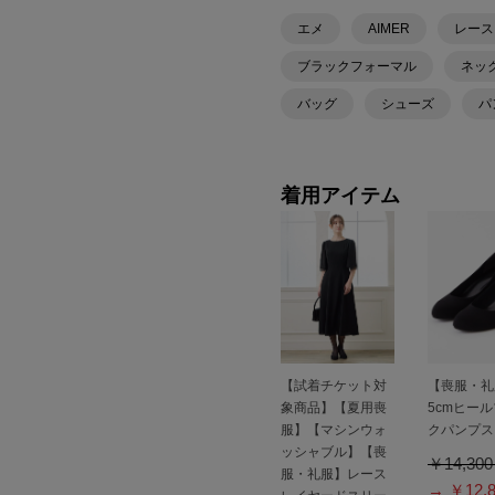
エメ
AIMER
レース
ブラックフォーマル
ネッ
バッグ
シューズ
パ
着用アイテム
【試着チケット対
【喪服・礼
象商品】【夏用喪
5cmヒー
服】【マシンウォ
クパンプス
ッシャブル】【喪
￥14,30
服・礼服】レース
→ ￥12,8