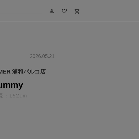
person_outline
favorite_border
shopping_cart
2026.05.21
IMER 浦和パルコ店
ummy
長：152cm