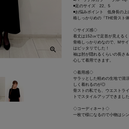
◾️足のサイズ 22、5
◾️お悩みポイント 低身長の
格しっかりめの『THE骨スト
◇サイズ感◇
着丈は152㎝で足首が見える
骨格しっかりめなので、Mサ
はピッタリでした！
袖は肘が隠れるくらいの長さ
心して着用できます。
◇着用感◇
サラッとした軽めの生地で清
しく着れるのが◎
骨ストの私でも、ウエストラ
トでスタイルアップできまし
◇コーディネート◇
一枚で様になるので小物はシ