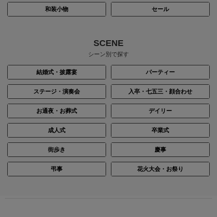
和装小物
セール
SCENE
シーン別で探す
結婚式・披露宴
パーティー
ステージ・演奏会
入卒・七五三・顔合わせ
お通夜・お葬式
デイリー
成人式
卒業式
街歩き
慶事
弔事
花火大会・お祭り