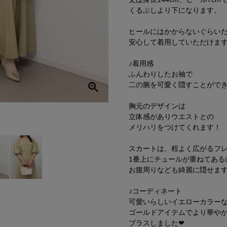
くるぶしより下になります。
ヒールにはかからないぐらい
安心して着用していただけま
♪着用感
ふんわりしたお袖で
二の腕を可愛く隠すことがで
胸元のデザインは
立体感がありウエストとの
メリハリをつけてくれます！
スカートは、程よく広がるフ
1番上にチュールが重ねてある
お腹周りなども綺麗に隠せま
♪コーディネート
可愛いらしいイエローカラー
ゴールドアイテムでより華や
プラスしました❤︎