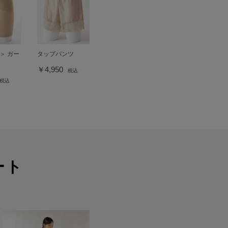
＞ ガー
タップパンツ
￥4,950
税込
税込
ート