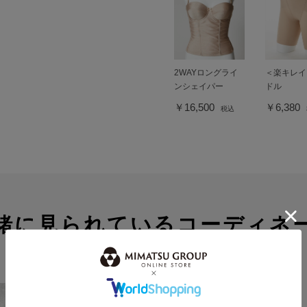
2WAYロングライ
＜楽キレイ
ンシェイパー
ドル
￥16,500
￥6,380
税込
緒に見られているコーディネ