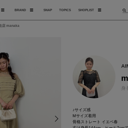
BRAND
SNAP
TOPICS
SHOPLIST
店 manaka
A
m
身
♪サイズ感
Mサイズ着用
骨格ストレート イエベ春
丈は身長144cm、ヒール7cm