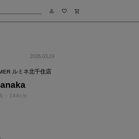
person_outline
favorite_border
shopping_cart
2026.03.24
IMER ルミネ北千住店
anaka
長：144cm
で