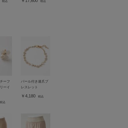
0
￥17,600
税込
税込
チーフ
パール付き連爪ブ
リーイ
レスレット
￥4,180
税込
税込