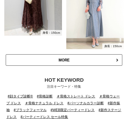
身長：150cm
身長：150cm
MORE
HOT KEYWORD
注目キーワード・特集
#顔タイプ診断®
#骨格診断
＃骨格ストレート ドレス
＃骨格ウェー
ブ ドレス
＃骨格ナチュラル ドレス
#パーソナルカラー診断
#新作振
袖
#ブラックフォーマル
#WEB限定パーティードレス
#新作ステージ
ドレス
#パーティードレス セール特集