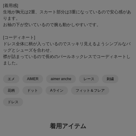
[着用感]
生地が胸元は2重、スカート部分は3重になっているので安心感があ
ります。
お袖の下が空いているので腕も動かしやすいです。
[コーディネート]
ドレス全体に柄が入っているのでスッキリ見えるようシンプルなバ
ッグとシューズを合わせ、
襟が詰まっているので長めのパールネックレスでコーディネートし
ました。
エメ
AIMER
aimer anche
レース
刺繍
花柄
ドット
Aライン
フィット＆フレア
ドレス
着用アイテム