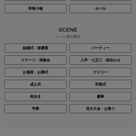
和装小物
セール
SCENE
シーン別で探す
結婚式・披露宴
パーティー
ステージ・演奏会
入卒・七五三・顔合わせ
お通夜・お葬式
デイリー
成人式
卒業式
街歩き
慶事
弔事
花火大会・お祭り