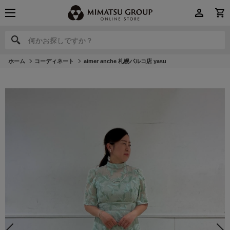
何かお探しですか？
何かお探しですか？
ホーム
コーディネート
aimer anche 札幌パルコ店 yasu