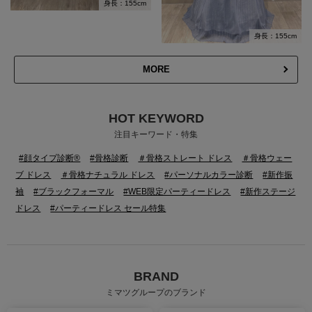
身長：155cm
身長：155cm
MORE
HOT KEYWORD
注目キーワード・特集
#顔タイプ診断®
#骨格診断
＃骨格ストレート ドレス
＃骨格ウェー
ブ ドレス
＃骨格ナチュラル ドレス
#パーソナルカラー診断
#新作振
袖
#ブラックフォーマル
#WEB限定パーティードレス
#新作ステージ
ドレス
#パーティードレス セール特集
BRAND
ミマツグループのブランド