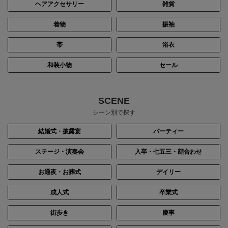
ヘアアクセサリー
雑貨
着物
振袖
帯
浴衣
和装小物
セール
SCENE
シーン別で探す
結婚式・披露宴
パーティー
ステージ・演奏会
入卒・七五三・顔合わせ
お通夜・お葬式
デイリー
成人式
卒業式
街歩き
慶事