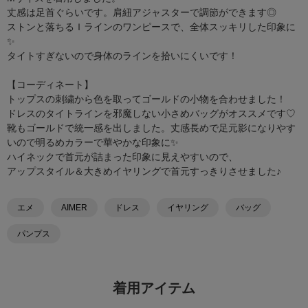
丈感は足首ぐらいです。肩紐アジャスターで調節ができます◎
ストンと落ちるＩラインのワンピースで、全体スッキリした印象に
✨
タイトすぎないので身体のラインを拾いにくいです！
【コーディネート】
トップスの刺繍から色を取ってゴールドの小物を合わせました！
ドレスのタイトラインを邪魔しない小さめバッグがオススメです♡
靴もゴールドで統一感を出しました。丈感長めで足元影になりやす
いので明るめカラーで華やかな印象に✨
ハイネックで首元が詰まった印象に見えやすいので、
アップスタイル＆大きめイヤリングで首元すっきりさせました♪
エメ
AIMER
ドレス
イヤリング
バッグ
パンプス
着用アイテム