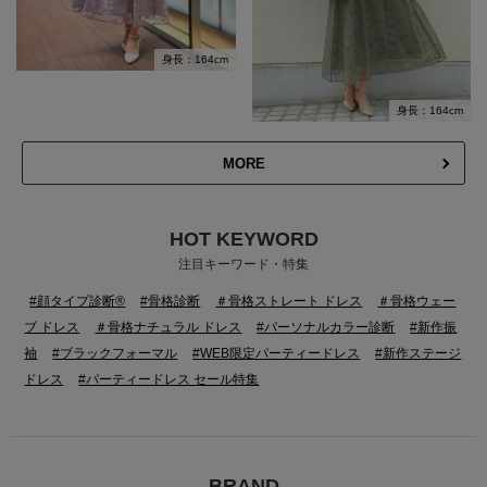
身長：164cm
身長：164cm
MORE
HOT KEYWORD
注目キーワード・特集
#顔タイプ診断®
#骨格診断
＃骨格ストレート ドレス
＃骨格ウェー
ブ ドレス
＃骨格ナチュラル ドレス
#パーソナルカラー診断
#新作振
袖
#ブラックフォーマル
#WEB限定パーティードレス
#新作ステージ
ドレス
#パーティードレス セール特集
BRAND