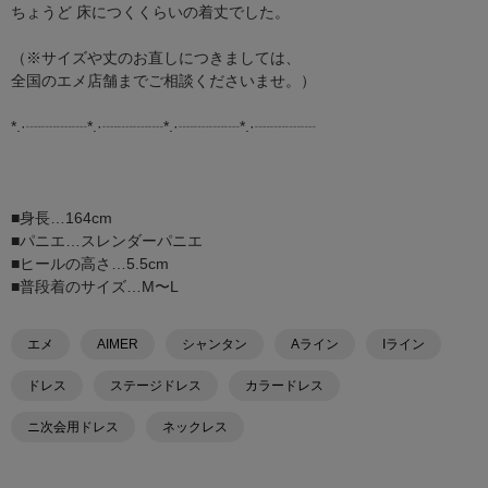
ちょうど 床につくくらいの着丈でした。
（※サイズや丈のお直しにつきましては、
全国のエメ店舗までご相談くださいませ。）
*.·┈┈┈┈*.·┈┈┈┈*.·┈┈┈┈*.·┈┈┈┈
■身長…164cm
■パニエ…スレンダーパニエ
■ヒールの高さ…5.5cm
■普段着のサイズ…M〜L
エメ
AIMER
シャンタン
Aライン
Iライン
ドレス
ステージドレス
カラードレス
ニ次会用ドレス
ネックレス