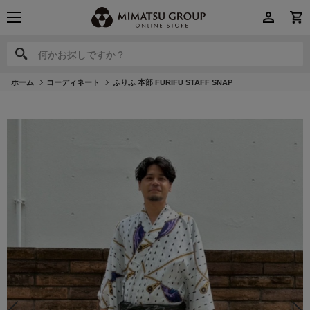
何かお探しですか？
何かお探しですか？
ホーム
コーディネート
ふりふ 本部 FURIFU STAFF SNAP