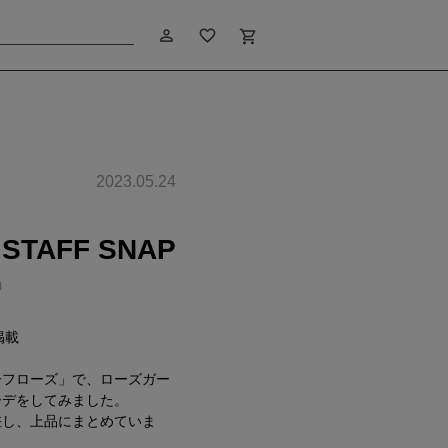
person_outline
favorite_border
shopping_cart
2023.05.24
 STAFF SNAP
m
 掲載
ーフローズ」で、ローズガー
ーデをしてみました。
差し、上品にまとめていま