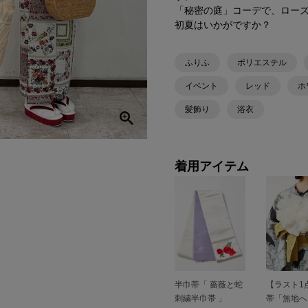
「秘密の庭」コーデで、ロー
初夏はいかがですか？
ふりふ
ポリエステル
イベント
レッド
ホ
髪飾り
浴衣
着用アイテム
半巾帯「 薔薇と蛇
【ラスト1
刺繍半巾帯 」
帯「無地へ