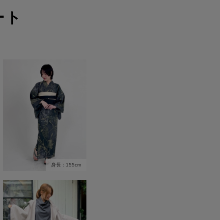
ート
身長：155cm