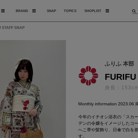
BRAND
SNAP
TOPICS
SHOPLIST
 STAFF SNAP
ふりふ 本部
FURIFU
身長：153c
Monthly information 2023.06
今年のイチオシ浴衣の「スカ
デンの令嬢をイメージしたコ
へこ帯や髪飾り、日傘で白を
す。