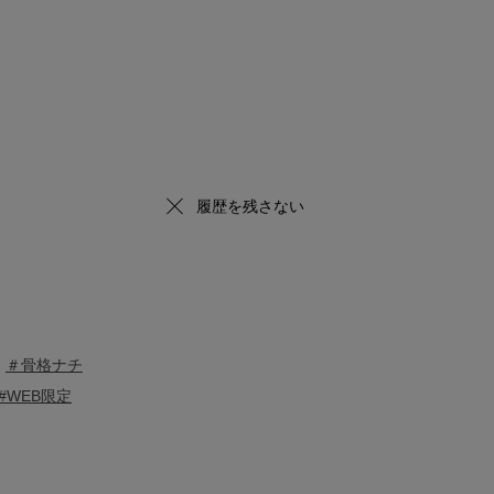
履歴を残さない
＃骨格ナチ
#WEB限定