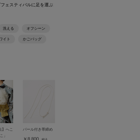
ズフェスティバルに足を運ぶ
洗える
オフシーン
ワイト
かごバッグ
点】へこ
パール付き帯締め
こ」
￥8,800
税込