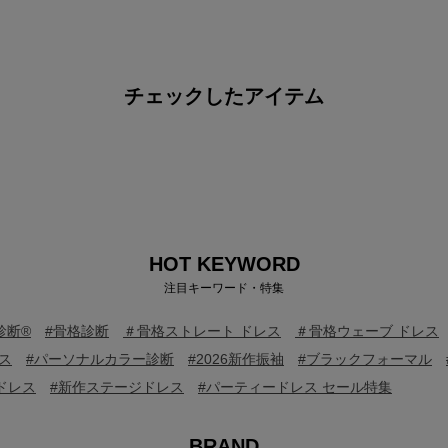
チェックしたアイテム
HOT KEYWORD
注目キーワード・特集
診断®
#骨格診断
＃骨格ストレート ドレス
＃骨格ウェーブ ドレス
ス
#パーソナルカラー診断
#2026新作振袖
#ブラックフォーマル
ドレス
#新作ステージドレス
#パーティードレス セール特集
BRAND