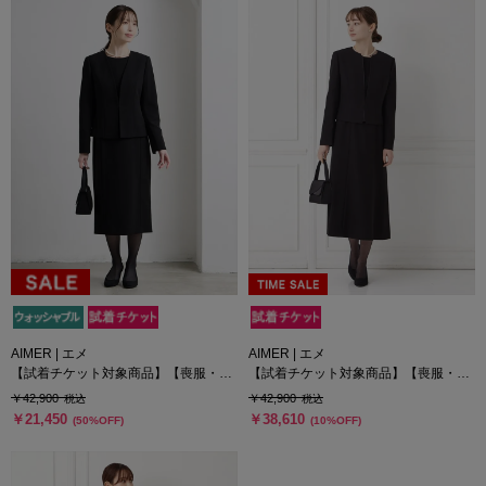
AIMER | エメ
AIMER | エメ
【試着チケット対象商品】【喪服・礼
【試着チケット対象商品】【喪服・礼
服】【ウォッシャブル】ブラックフォ
服】セミロング丈ブラックフォーマル
￥42,900
￥42,900
税込
税込
ーマルアンサンブル（Vネックジャケ
アンサンブル（サテン切り替えジャケ
￥21,450
￥38,610
(50%OFF)
(10%OFF)
ット・タイトシルエットワンピース）
ット・セミロング丈スカート前開きワ
ンピース）