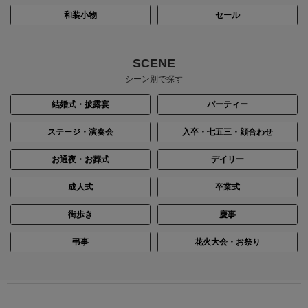
和装小物
セール
SCENE
シーン別で探す
結婚式・披露宴
パーティー
ステージ・演奏会
入卒・七五三・顔合わせ
お通夜・お葬式
デイリー
成人式
卒業式
街歩き
慶事
弔事
花火大会・お祭り