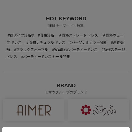
HOT KEYWORD
注目キーワード・特集
#顔タイプ診断®
#骨格診断
＃骨格ストレート ドレス
＃骨格ウェー
ブ ドレス
＃骨格ナチュラル ドレス
#パーソナルカラー診断
#新作振
袖
#ブラックフォーマル
#WEB限定パーティードレス
#新作ステージ
ドレス
#パーティードレス セール特集
BRAND
ミマツグループのブランド