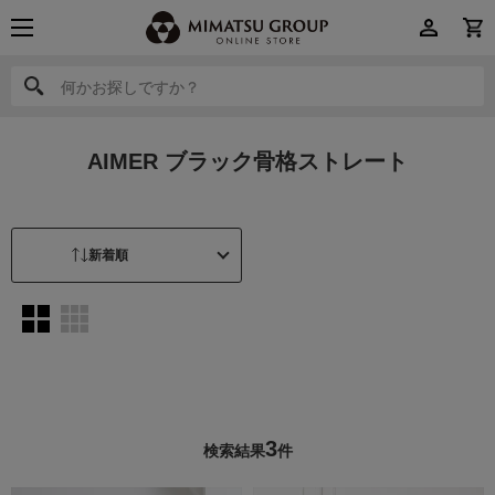
何かお探しですか？
何かお探しですか？
AIMER ブラック骨格ストレート
3
検索結果
件