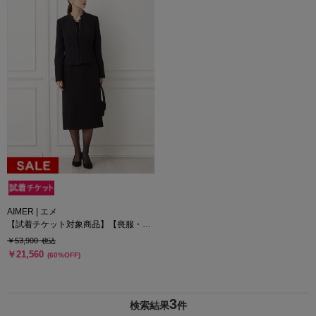
AIMER | エメ
【試着チケット対象商品】【喪服・礼
服】ブラックフォーマルアンサンブル
￥53,900
税込
（スタンドネックジャケット・ウエス
￥21,560
(60%OFF)
トサテン切り替え前開きファスナーワ
ンピース）
3
検索結果
件