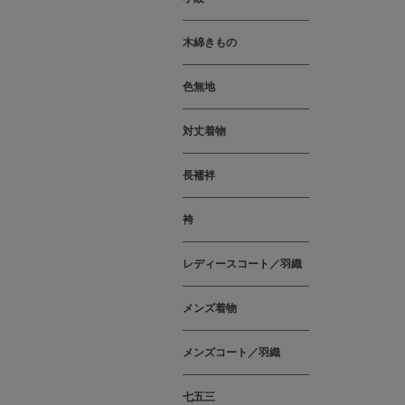
木綿きもの
色無地
対丈着物
長襦袢
袴
レディースコート／羽織
メンズ着物
メンズコート／羽織
七五三