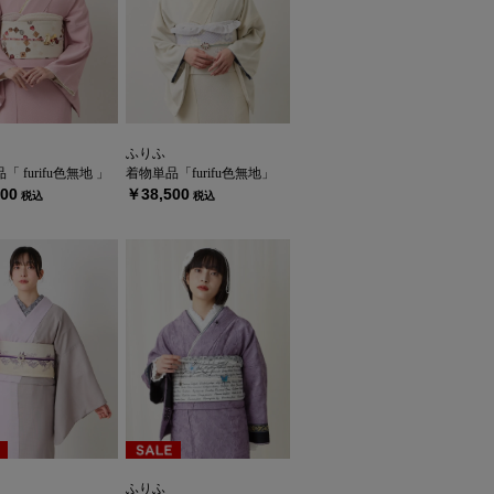
ふりふ
 furifu色無地 」
着物単品「furifu色無地」
00
￥38,500
税込
税込
ふりふ