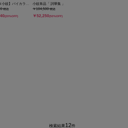
小紋】バイカラー 単衣
小紋単品「 詞華集 」
00
￥104,500
税込
税込
40
￥52,250
(20%OFF)
(50%OFF)
12
検索結果
件