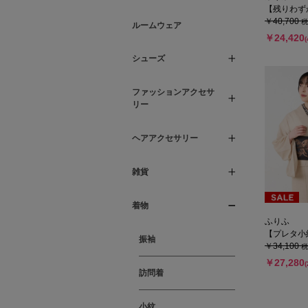
【残りわずか】小
￥40,700
税
ルームウェア
￥24,420
シューズ
ファッションアクセサ
リー
ヘアアクセサリー
雑貨
着物
ふりふ
【プレタ小紋
振袖
￥34,100
税
￥27,280
訪問着
小紋