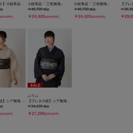
紋単品「 三色無地」
小紋単品「 三色無地」
小紋単品「 三色無地」
【プレタ
￥40,700
￥40,700
￥36,3
込
税込
税込
￥24,420
￥24,420
￥29,0
(40%OFF)
(40%OFF)
(40%OFF)
ふりふ
】シア無地 単衣
【プレタ小紋】シア無地 単衣
￥34,100
込
税込
￥27,280
(20%OFF)
(20%OFF)