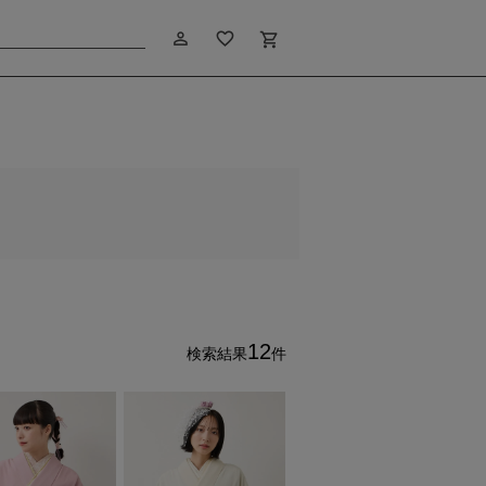
person_outline
favorite_border
shopping_cart
12
検索結果
件