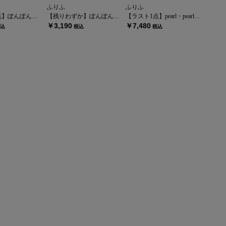
ふりふ
ふりふ
ぽんぽん菊Ｕピン
【残りわずか】ぽんぽん菊Uピン
【ラスト1点】pearl・pearl・pearl
￥3,190
￥7,480
込
税込
税込