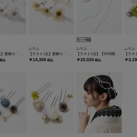
ふりふ
ふりふ
ふりふ
り「菊水引Uピン」
【ラスト1点】髪飾り「菊水引Uピン」
【ラスト1点】【WEB限定】つまみ×パールヘッドドレスセット
【ラスト1
￥14,300
￥20,020
￥3,19
税込
税込
税込