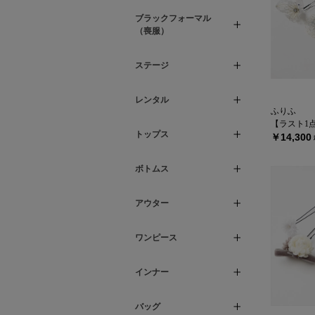
ブラックフォーマル
（喪服）
ステージ
レンタル
ふりふ
【ラスト1点】髪飾
トップス
￥14,300
ボトムス
アウター
ワンピース
インナー
バッグ