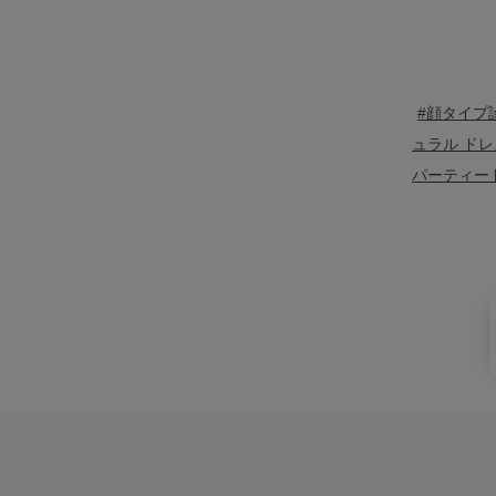
#顔タイプ
ュラル ドレ
パーティー