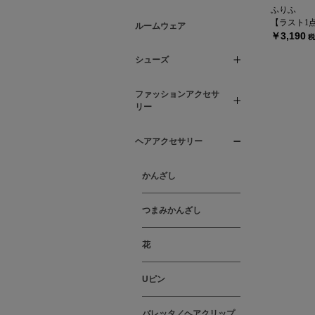
ふりふ
【ラスト1点】
ルームウェア
￥3,190
税
シューズ
ファッションアクセサ
リー
ヘアアクセサリー
かんざし
つまみかんざし
花
Uピン
バレッタ／ヘアクリップ