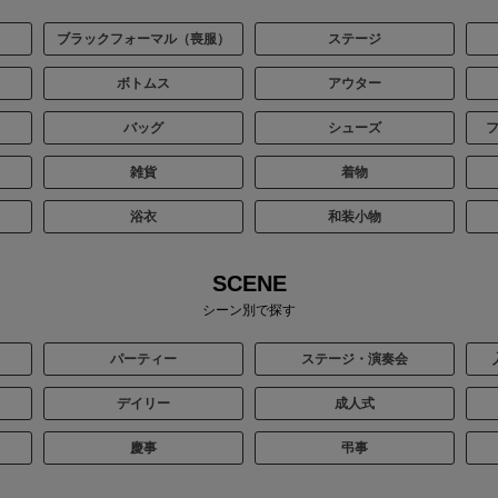
ブラックフォーマル（喪服）
ステージ
ボトムス
アウター
バッグ
シューズ
雑貨
着物
浴衣
和装小物
SCENE
シーン別で探す
パーティー
ステージ・演奏会
デイリー
成人式
慶事
弔事