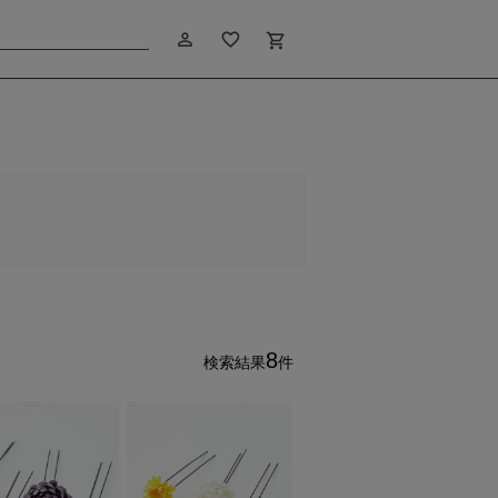
person_outline
favorite_border
shopping_cart
8
検索結果
件