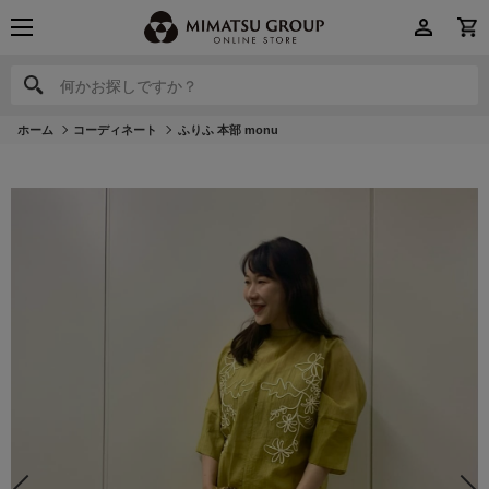
何かお探しですか？
何かお探しですか？
ホーム
コーディネート
ふりふ 本部 monu