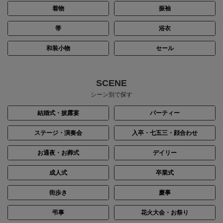
着物
振袖
帯
浴衣
和装小物
セール
SCENE
シーン別で探す
結婚式・披露宴
パーティー
ステージ・演奏会
入卒・七五三・顔合わせ
お通夜・お葬式
デイリー
成人式
卒業式
街歩き
慶事
弔事
花火大会・お祭り