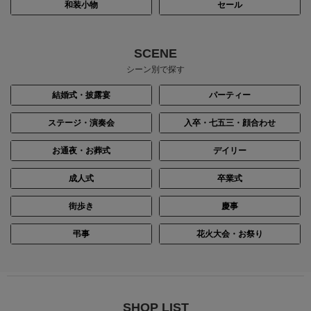
和装小物
セール
SCENE
シーン別で探す
結婚式・披露宴
パーティー
ステージ・演奏会
入卒・七五三・顔合わせ
お通夜・お葬式
デイリー
成人式
卒業式
街歩き
慶事
弔事
花火大会・お祭り
SHOP LIST