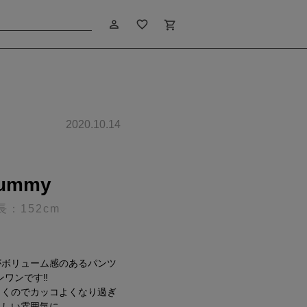
person_outline
favorite_border
shopping_cart
2020.10.14
ummy
長：152cm
がボリューム感のあるパンツ
ワンです‼︎
引くのでカッコよくなり過ぎ
らしい雰囲気に。