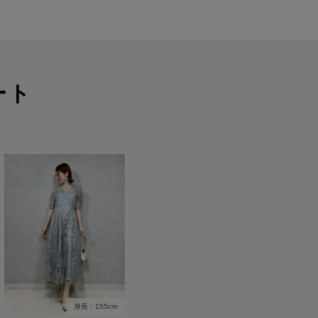
ート
身長：155cm