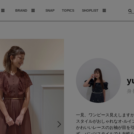
BRAND
SNAP
TOPICS
SHOPLIST
y
身
一見、ワンピース見えします
スタイルがおしゃれなオ-ルイン
かわいいレースのお袖が目を
ず、パンツスタイルでも女性