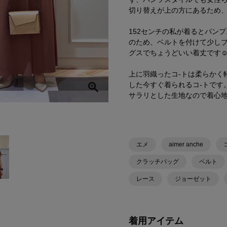
切り替えが上の方にあるため
152センチの私が着るとパン
のため、ベルトを付けて少し
グスでちょうどいい着丈です☺
上に羽織ったコ-トは柔らかく
した今すぐ着られるコ-トです
サラリとした生地なので着心地
エメ
aimer anche
クラッチバッグ
ベルト
レース
ジョーゼット
着用アイテム