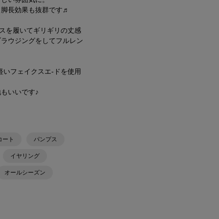
、脚長効果も抜群です♬
プスを履いてギリギリの丈感
ブラウジングをしてフルレン
︎
軽いフェイクスエ-ドを使用
。
もいいです♪
コート
パンプス
イヤリング
オールシーズン