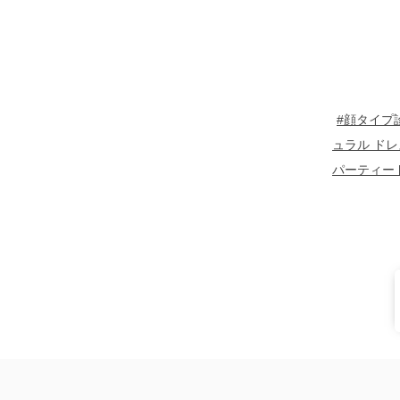
#顔タイプ
ュラル ドレ
パーティー