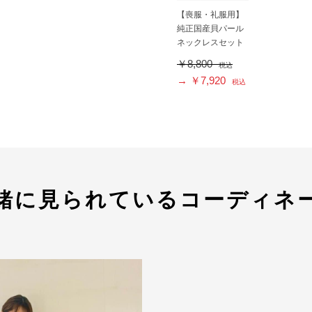
【喪服・礼服用】
純正国産貝パール
ネックレスセット
￥8,800
税込
→ ￥7,920
税込
緒に見られているコーディネ