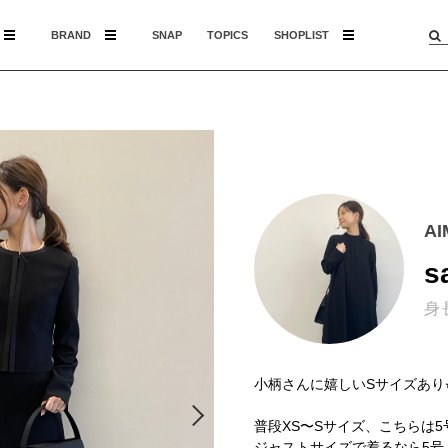
BRAND
SNAP
TOPICS
SHOPLIST
A
s
身
小柄さんに嬉しいSサイズあり⭐
普段XS〜Sサイズ、こちらは
ジャストサイズで着るなら5号