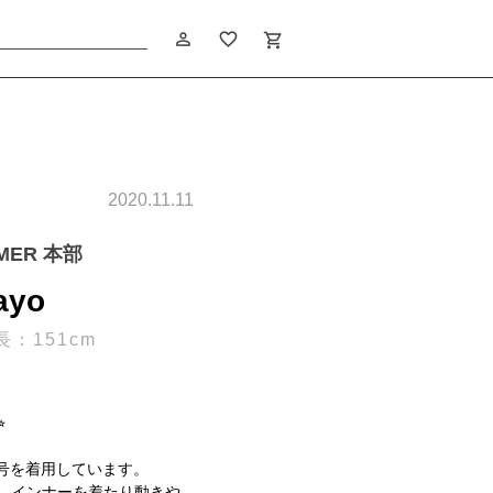
person_outline
favorite_border
shopping_cart
2020.11.11
IMER 本部
ayo
長：151cm
︎
5号を着用しています。
、インナーを着たり動きや