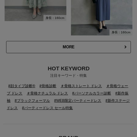
身長：160cm
身長：160cm
MORE
HOT KEYWORD
注目キーワード・特集
#顔タイプ診断®
#骨格診断
＃骨格ストレート ドレス
＃骨格ウェー
ブ ドレス
＃骨格ナチュラル ドレス
#パーソナルカラー診断
#新作振
袖
#ブラックフォーマル
#WEB限定パーティードレス
#新作ステージ
ドレス
#パーティードレス セール特集