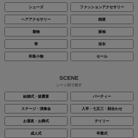
シューズ
ファッションアクセサリー
ヘアアクセサリー
雑貨
着物
振袖
帯
浴衣
和装小物
セール
SCENE
シーン別で探す
結婚式・披露宴
パーティー
ステージ・演奏会
入卒・七五三・顔合わせ
お通夜・お葬式
デイリー
成人式
卒業式