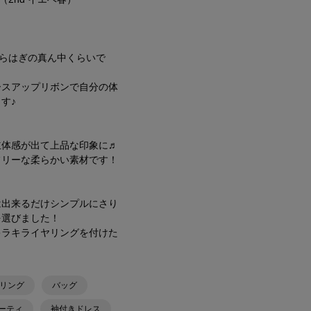
くらはぎの真ん中くらいで
ースアップリボンで自分の体
す♪
立体感が出て上品な印象に♬
フリーな柔らかい素材です！
は出来るだけシンプルにさり
を選びました！
キラキライヤリングを付けた
リング
バッグ
ーティ
袖付きドレス