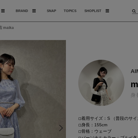
BRAND
SNAP
TOPICS
SHOPLIST
 maika
A
m
身
◽︎着用サイズ：S （普段のサイ
◽︎身長：155cm
◽︎骨格：ウェーブ
◽︎パーソナルカラー：ブルベ冬