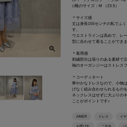
◽︎靴のサイズ：M （23.5）
＊サイズ感
丈は身長155センチの私でふ
す。
ウエストラインは高めで、レ
型に合わせて着ることができま
＊着用感
刺繍部分は張りのある素材で
袖のオーガンジーはストレス
＊コーディネート
華やかなドレスなので、小物
げなく組み合わせられるもの
ネックレスはせずに大ぶりの
ことがポイントです♪
AIMER
ドレス
イヤ
お呼ばれ
ニ次会
パ