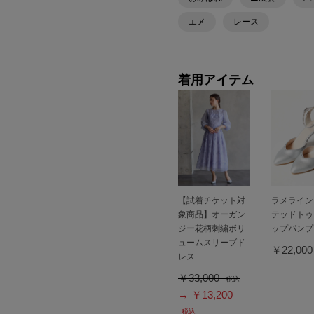
エメ
レース
着用アイテム
【試着チケット対
ラメライン
象商品】オーガン
テッドトゥ
ジー花柄刺繍ボリ
ップパンプ
ュームスリーブド
￥22,00
レス
￥33,000
税込
→ ￥13,200
税込