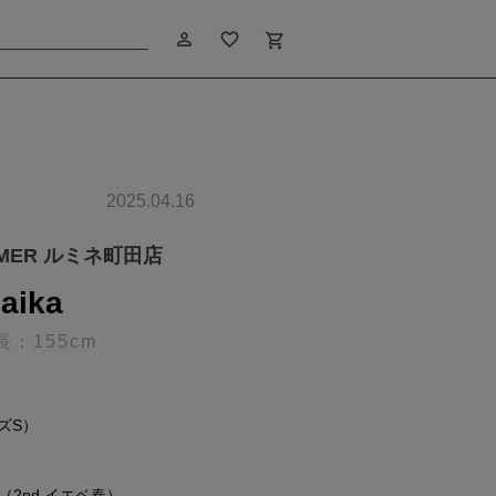
person_outline
favorite_border
shopping_cart
2025.04.16
IMER ルミネ町田店
aika
長：155cm
ズS）
（2nd イエベ春）