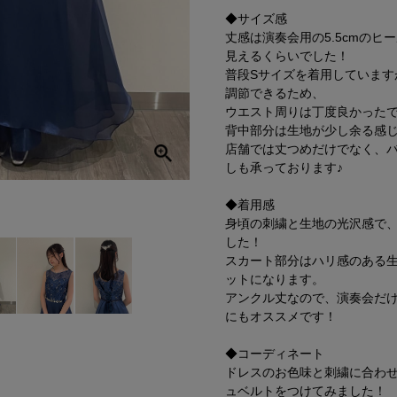
◆サイズ感
丈感は演奏会用の5.5cmのヒ
見えるくらいでした！
普段Sサイズを着用しています
調節できるため、
ウエスト周りは丁度良かった
背中部分は生地が少し余る感
店舗では丈つめだけでなく、
しも承っております♪
◆着用感
身頃の刺繍と生地の光沢感で
した！
スカート部分はハリ感のある
ットになります。
アンクル丈なので、演奏会だ
にもオススメです！
◆コーディネート
ドレスのお色味と刺繍に合わ
ュベルトをつけてみました！