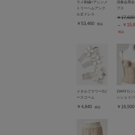
ラメ刺繍×アシンメ
演奏会用合
トリーヘムアンク
プス
ル丈ドレス
￥17,60
￥53,460
→ ￥15,8
税込
税込
メタルフラワー3ピ
2WAYロ
ースコーム
ンシェイパ
￥4,840
￥16,50
税込