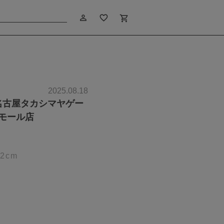
person_outline
favorite_border
shopping_cart
2025.08.18
 名古屋タカシマヤゲー
モール店
i
2cm