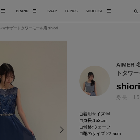
BRAND
SNAP
TOPICS
SHOPLIST
シマヤゲートタワーモール店 shiori
AIMER
トタワー
shior
身長：15
◻︎着用サイズ:M
◻︎身長:152cm
◻︎骨格:ウェーブ
◻︎靴のサイズ:22.5cm