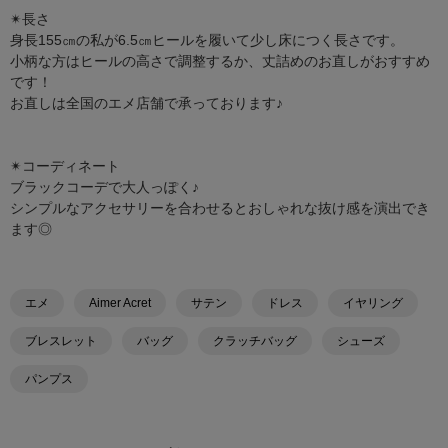
✴︎長さ
身長155㎝の私が6.5㎝ヒールを履いて少し床につく長さです。
小柄な方はヒールの高さで調整するか、丈詰めのお直しがおすすめ
です！
お直しは全国のエメ店舗で承っております♪
✴︎コーディネート
ブラックコーデで大人っぽく♪
シンプルなアクセサリーを合わせるとおしゃれな抜け感を演出でき
ます◎
エメ
Aimer Acret
サテン
ドレス
イヤリング
ブレスレット
バッグ
クラッチバッグ
シューズ
パンプス