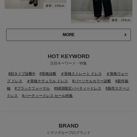
身長：155cm
身長：155cm
MORE
HOT KEYWORD
注目キーワード・特集
#顔タイプ診断®
#骨格診断
＃骨格ストレート ドレス
＃骨格ウェー
ブ ドレス
＃骨格ナチュラル ドレス
#パーソナルカラー診断
#新作振
袖
#ブラックフォーマル
#WEB限定パーティードレス
#新作ステージ
ドレス
#パーティードレス セール特集
BRAND
ミマツグループのブランド