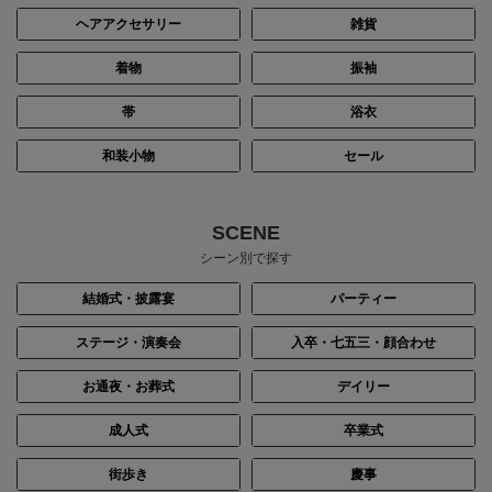
ヘアアクセサリー
雑貨
着物
振袖
帯
浴衣
和装小物
セール
SCENE
シーン別で探す
結婚式・披露宴
パーティー
ステージ・演奏会
入卒・七五三・顔合わせ
お通夜・お葬式
デイリー
成人式
卒業式
街歩き
慶事