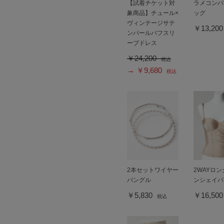
【試着チケット対
ラメコンパ
象商品】チュール×
ッグ
ヴィンテージサテ
￥13,20
ンパールパフスリ
ーブドレス
￥24,200
税込
→ ￥9,680
税込
2本セットワイヤー
2WAYロ
バングル
ンシェイパ
￥5,830
￥16,50
税込