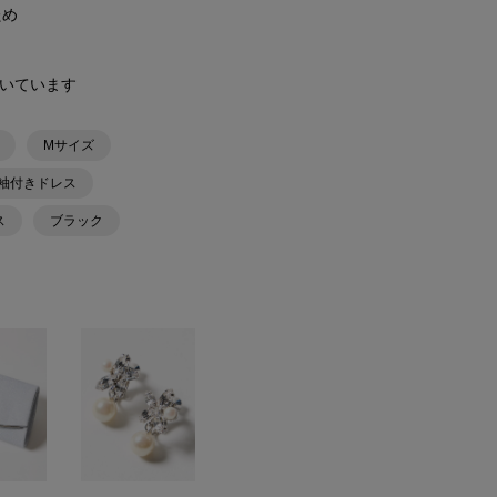
ため
ﾟ
履いています
Mサイズ
袖付きドレス
ス
ブラック