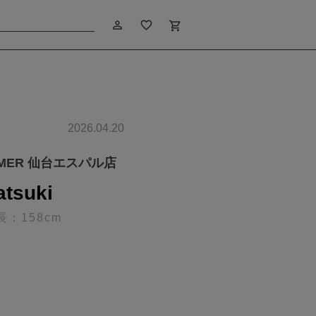
person_outline
favorite_border
shopping_cart
2026.04.20
IMER 仙台エスパル店
atsuki
長：158cm