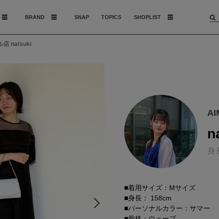
BRAND
SNAP
TOPICS
SHOPLIST
 natsuki
A
n
身
■着用サイズ：Mサイズ
■身長： 158cm
■パーソナルカラー：サマー
■骨格：ウェーブ