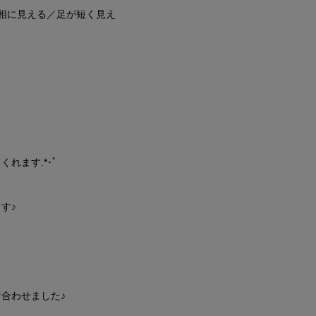
相に見える／足が短く見え
れます.*･ﾟ
す♪
合わせました♪